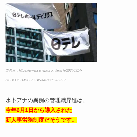
出典元：https://www.sanspo.com/article/20240514-
GEHFOFTMHBLZZHWXAPXKCY6YZE/
水卜アナの異例の管理職昇進は、
今年6月1日から導入された
新人事労務制度だそうです。