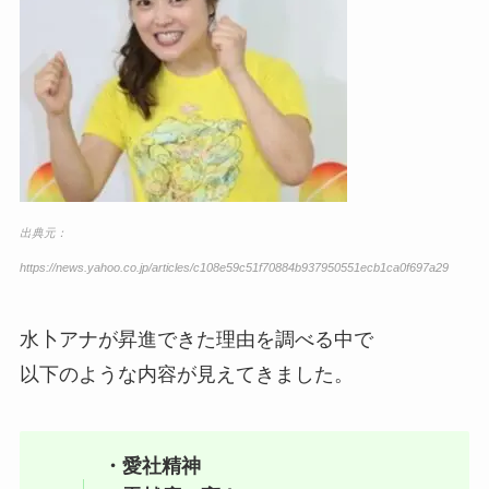
出典元：
https://news.yahoo.co.jp/articles/c108e59c51f70884b937950551ecb1ca0f697a29
水卜アナが昇進できた理由を調べる中で
以下のような内容が見えてきました。
・愛社精神