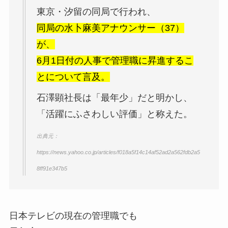
東京・汐留の同局で行われ、
同局の
水卜麻美
アナウンサー（37）
が、
6月1日付の人事で管理職に昇進するこ
とについて言及。
石澤顕
社長は「最年少」だと明かし、
「活躍にふさわしい評価」と称えた。
出典元：
https://news.yahoo.co.jp/articles/f018a5f14c14af52ad2a562fdb2a5
8ff91e347b5
日本テレビの現在の管理職でも