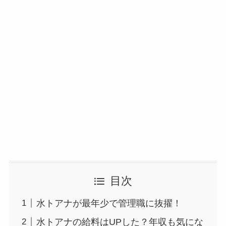
目次
水トアナが最年少で管理職に抜擢！
水トアナの給料はUPした？年収も気にな